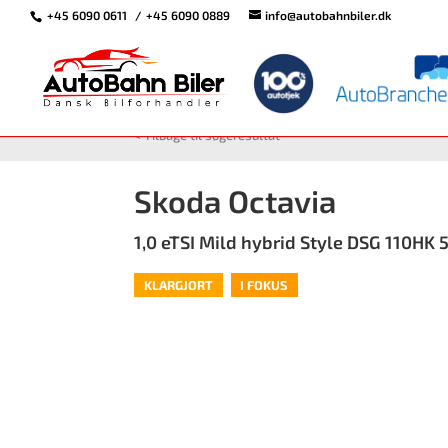
+45 6090 0611
+45 6090 0889
info@autobahnbiler.dk
<
Tilbage til søgeresultat
Skoda Octavia
1,0 eTSI Mild hybrid Style DSG 110HK 5
KLARGJORT
I FOKUS