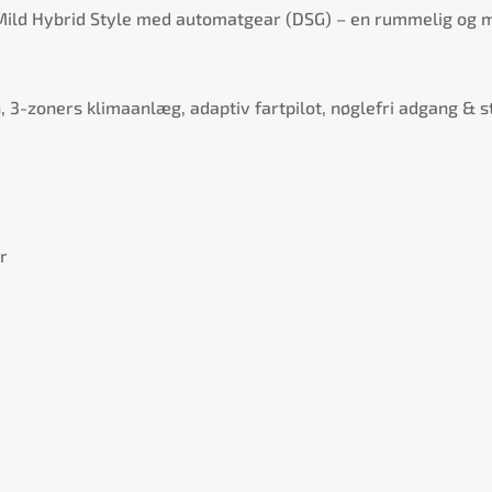
I Mild Hybrid Style med automatgear (DSG) – en rummelig og 
, 3-zoners klimaanlæg, adaptiv fartpilot, nøglefri adgang & sta
r