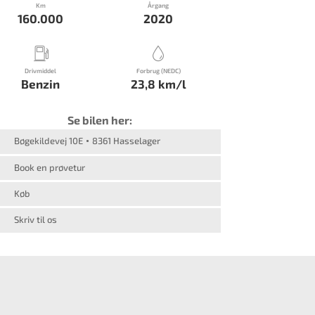
Km
Årgang
160.000
2020
Drivmiddel
Forbrug (NEDC)
Benzin
23,8 km/l
Se bilen her:
Bøgekildevej 10E
8361 Hasselager
Book en prøvetur
Køb
Skriv til os