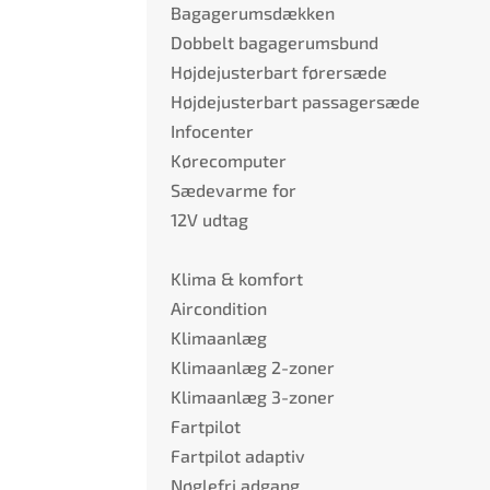
Bagagerumsdækken
Dobbelt bagagerumsbund
Højdejusterbart førersæde
Højdejusterbart passagersæde
Infocenter
Kørecomputer
Sædevarme for
12V udtag
Klima & komfort
Aircondition
Klimaanlæg
Klimaanlæg 2-zoner
Klimaanlæg 3-zoner
Fartpilot
Fartpilot adaptiv
Nøglefri adgang