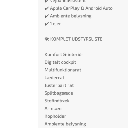
✔️ Vejbaneassistent
✔️ Apple CarPlay & Android Auto
✔️ Ambiente belysning
✔️ 1 ejer
🛠️ KOMPLET UDSTYRSLISTE
Komfort & interiør
Digitalt cockpit
Multifunktionsrat
Læderrat
Justerbart rat
Splitbagsæde
Stofindtræk
Armlæn
Kopholder
Ambiente belysning