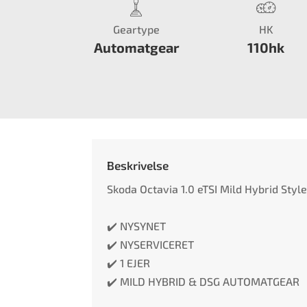
Geartype
HK
Automatgear
110hk
Beskrivelse
Skoda Octavia 1.0 eTSI Mild Hybrid Style 
✔️ NYSYNET
✔️ NYSERVICERET
✔️ 1 EJER
✔️ MILD HYBRID & DSG AUTOMATGEAR