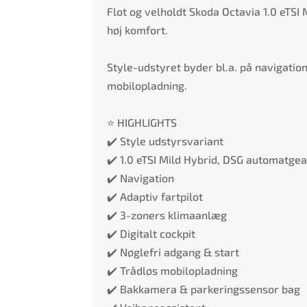
Flot og velholdt Skoda Octavia 1.0 eTS
høj komfort.
Style-udstyret byder bl.a. på navigation
mobilopladning.
⭐ HIGHLIGHTS
✔️ Style udstyrsvariant
✔️ 1.0 eTSI Mild Hybrid, DSG automatgea
✔️ Navigation
✔️ Adaptiv fartpilot
✔️ 3-zoners klimaanlæg
✔️ Digitalt cockpit
✔️ Nøglefri adgang & start
✔️ Trådløs mobilopladning
✔️ Bakkamera & parkeringssensor bag