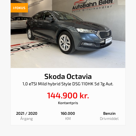
I FOKUS
Skoda Octavia
1,0 eTSI Mild hybrid Style DSG 110HK 5d 7g Aut.
144.900 kr.
Kontantpris
2021 / 2020
160.000
Benzin
Årgang
KM
Drivmiddel