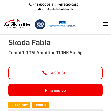
+45 6090 0611
+45 6090 0889
info@autobahnbiler.dk
<
Tilbage til søgeresultat
Skoda Fabia
Combi 1,0 TSI Ambition 110HK Stc 6g
60900611
Ring mig op
KLARGJORT
I FOKUS