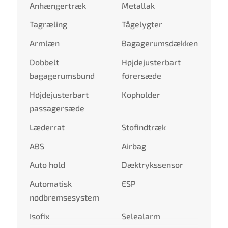
Anhængertræk
Metallak
Tagræling
Tågelygter
Armlæn
Bagagerumsdækken
Dobbelt
Højdejusterbart
bagagerumsbund
førersæde
Højdejusterbart
Kopholder
passagersæde
Læderrat
Stofindtræk
ABS
Airbag
Auto hold
Dæktrykssensor
Automatisk
ESP
nødbremsesystem
Isofix
Selealarm