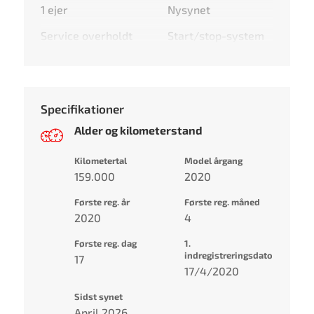
1 ejer
Nysynet
Service overholdt
Start/stop-system
Specifikationer
Alder og kilometerstand
Kilometertal
Model årgang
159.000
2020
Første reg. år
Første reg. måned
2020
4
Første reg. dag
1.
indregistreringsdato
17
17/4/2020
Sidst synet
April 2026