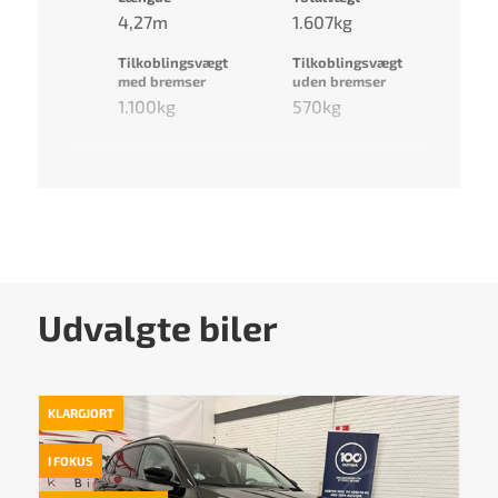
4,27m
1.607kg
Tilkoblingsvægt
Tilkoblingsvægt
med bremser
uden bremser
1.100kg
570kg
Udvalgte biler
KLARGJORT
I FOKUS