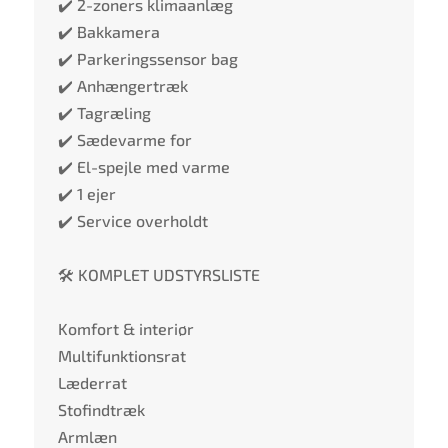
✔️ 2-zoners klimaanlæg
✔️ Bakkamera
✔️ Parkeringssensor bag
✔️ Anhængertræk
✔️ Tagræling
✔️ Sædevarme for
✔️ El-spejle med varme
✔️ 1 ejer
✔️ Service overholdt
🛠️ KOMPLET UDSTYRSLISTE
Komfort & interiør
Multifunktionsrat
Læderrat
Stofindtræk
Armlæn