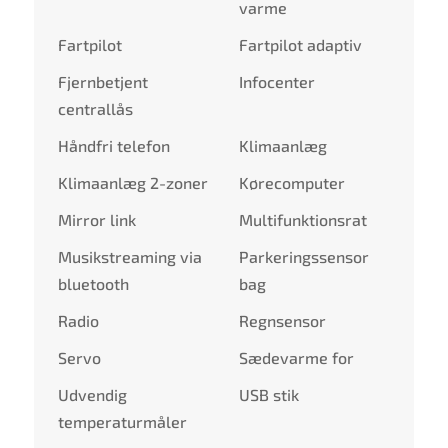
varme
Fartpilot
Fartpilot adaptiv
Fjernbetjent
Infocenter
centrallås
Håndfri telefon
Klimaanlæg
Klimaanlæg 2-zoner
Kørecomputer
Mirror link
Multifunktionsrat
Musikstreaming via
Parkeringssensor
bluetooth
bag
Radio
Regnsensor
Servo
Sædevarme for
Udvendig
USB stik
temperaturmåler