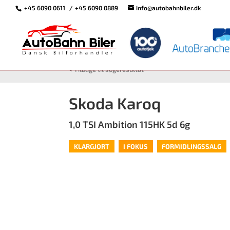
+45 6090 0611
+45 6090 0889
info@autobahnbiler.dk
<
Tilbage til søgeresultat
Skoda Karoq
1,0 TSI Ambition 115HK 5d 6g
KLARGJORT
I FOKUS
FORMIDLINGSSALG