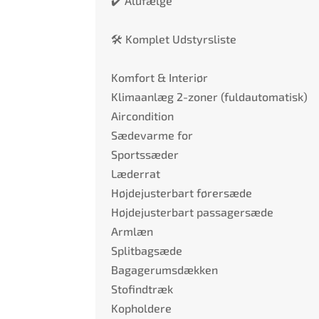
✔️ Alufælge
🛠️ Komplet Udstyrsliste
Komfort & Interiør
Klimaanlæg 2-zoner (fuldautomatisk)
Aircondition
Sædevarme for
Sportssæder
Læderrat
Højdejusterbart førersæde
Højdejusterbart passagersæde
Armlæn
Splitbagsæde
Bagagerumsdækken
Stofindtræk
Kopholdere