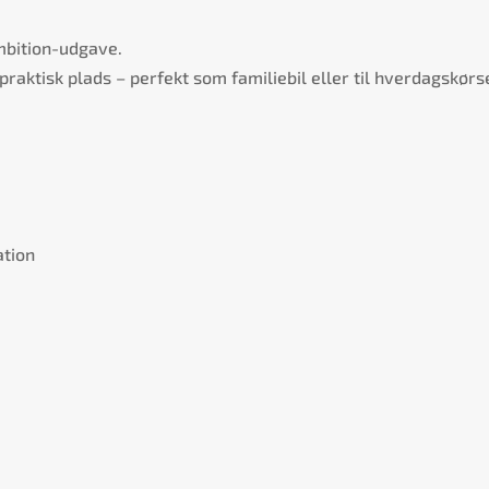
Ambition-udgave.
raktisk plads – perfekt som familiebil eller til hverdagskørse
ation