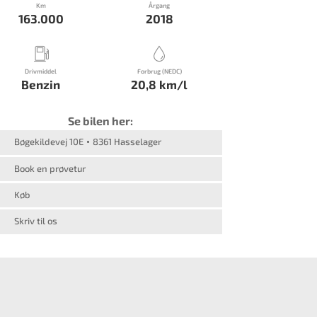
Km
Årgang
163.000
2018
Drivmiddel
Forbrug (NEDC)
Benzin
20,8 km/l
Se bilen her:
Bøgekildevej 10E
8361 Hasselager
Book en prøvetur
Køb
Skriv til os