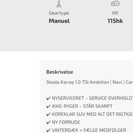
Geartype
HK
Manuel
115hk
Beskrivelse
Skoda Karoq 1,0 TSI Ambition | Navi | Ca
✔️ NYSERVICERET – SERVICE OVERHOLD
✔️ IKKE-RYGER – STÅR SKARPT
✔️ KØREKLAR SUV MED ALT DET RIGTIG
✔️ NY FORRUDE
✔️ VINTERDÆK + FÆLGE MEDFØLGER