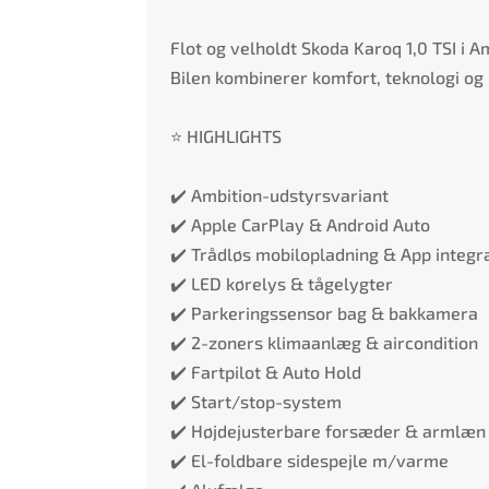
Flot og velholdt Skoda Karoq 1,0 TSI i 
Bilen kombinerer komfort, teknologi og p
⭐ HIGHLIGHTS
✔️ Ambition-udstyrsvariant
✔️ Apple CarPlay & Android Auto
✔️ Trådløs mobilopladning & App integr
✔️ LED kørelys & tågelygter
✔️ Parkeringssensor bag & bakkamera
✔️ 2-zoners klimaanlæg & aircondition
✔️ Fartpilot & Auto Hold
✔️ Start/stop-system
✔️ Højdejusterbare forsæder & armlæn
✔️ El-foldbare sidespejle m/varme