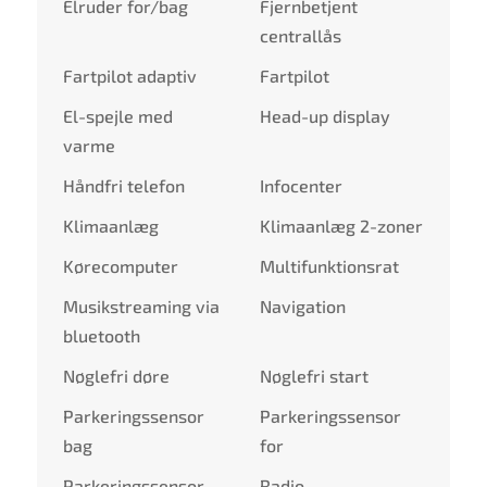
Elruder for/bag
Fjernbetjent
centrallås
Fartpilot adaptiv
Fartpilot
El-spejle med
Head-up display
varme
Håndfri telefon
Infocenter
Klimaanlæg
Klimaanlæg 2-zoner
Kørecomputer
Multifunktionsrat
Musikstreaming via
Navigation
bluetooth
Nøglefri døre
Nøglefri start
Parkeringssensor
Parkeringssensor
bag
for
Parkeringssensor
Radio