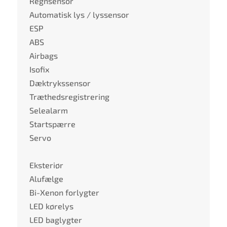
Regnsensor
Automatisk lys / lyssensor
ESP
ABS
Airbags
Isofix
Dæktrykssensor
Træthedsregistrering
Selealarm
Startspærre
Servo
Eksteriør
Alufælge
Bi-Xenon forlygter
LED kørelys
LED baglygter