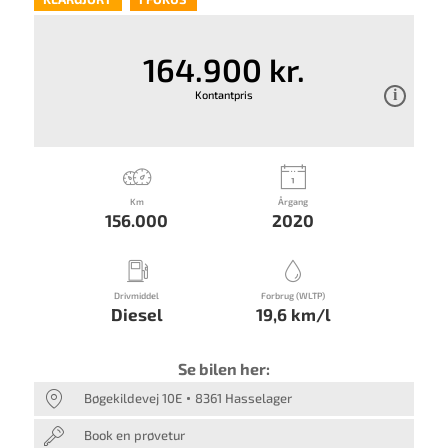
164.900 kr.
Kontantpris
Km
Årgang
156.000
2020
Drivmiddel
Forbrug (WLTP)
Diesel
19,6 km/l
Se bilen her:
Bøgekildevej 10E
8361 Hasselager
Book en prøvetur