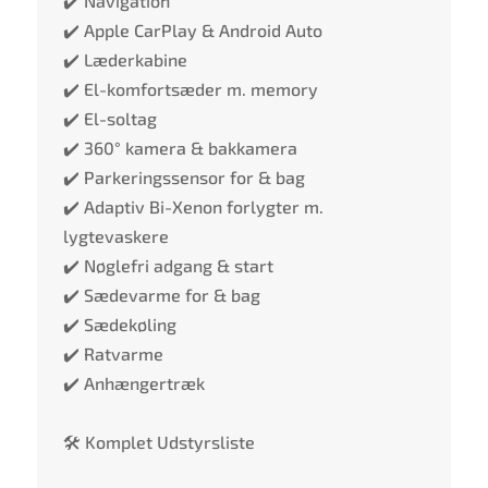
✔️ Navigation
✔️ Apple CarPlay & Android Auto
✔️ Læderkabine
✔️ El-komfortsæder m. memory
✔️ El-soltag
✔️ 360° kamera & bakkamera
✔️ Parkeringssensor for & bag
✔️ Adaptiv Bi-Xenon forlygter m.
lygtevaskere
✔️ Nøglefri adgang & start
✔️ Sædevarme for & bag
✔️ Sædekøling
✔️ Ratvarme
✔️ Anhængertræk
🛠️ Komplet Udstyrsliste