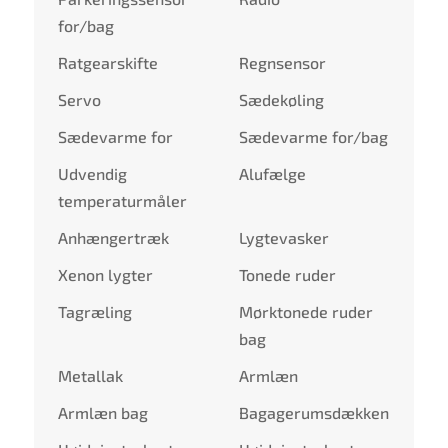
for/bag
Ratgearskifte
Regnsensor
Servo
Sædekøling
Sædevarme for
Sædevarme for/bag
Udvendig
Alufælge
temperaturmåler
Anhængertræk
Lygtevasker
Xenon lygter
Tonede ruder
Tagræling
Mørktonede ruder
bag
Metallak
Armlæn
Armlæn bag
Bagagerumsdækken