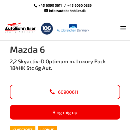
+45 6090 0611
+45 6090 0889
info@autobahnbiler.dk
<
Tilbage til søgeresultat
Mazda 6
2,2 Skyactiv-D Optimum m. Luxury Pack
184HK Stc 6g Aut.
60900611
Ring mig op
KLARGJORT
I FOKUS