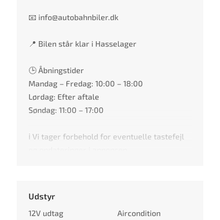
📧 info@autobahnbiler.dk
📍 Bilen står klar i Hasselager
🕒 Åbningstider
Mandag – Fredag: 10:00 – 18:00
Lørdag: Efter aftale
Søndag: 11:00 – 17:00
ℹ️ Vi tager forbehold for eventuelle tastefejl
og opdateringer i annoncen.
Udstyr
12V udtag
Aircondition