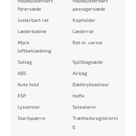
Højdejusterbart
Højdejusterbart
førersæde
passagersæde
Justerbart rat
Kopholder
Læderkabine
Læderrat
Mørk
Rat m. varme
loftbeklædning
Soltag
Splitbagsæde
ABS
Airbag
Auto hold
Dæktrykssensor
ESP
Isofix
Lyssensor
Selealarm
Startspærre
Træthedsregistrerin
g