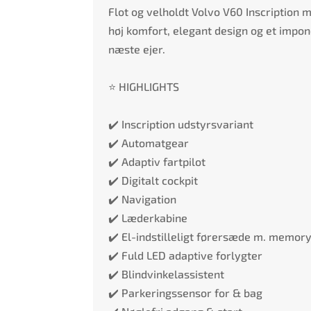
Flot og velholdt Volvo V60 Inscription
høj komfort, elegant design og et impon
næste ejer.
⭐ HIGHLIGHTS
✔️ Inscription udstyrsvariant
✔️ Automatgear
✔️ Adaptiv fartpilot
✔️ Digitalt cockpit
✔️ Navigation
✔️ Læderkabine
✔️ El-indstilleligt førersæde m. memor
✔️ Fuld LED adaptive forlygter
✔️ Blindvinkelassistent
✔️ Parkeringssensor for & bag