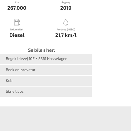
Km
Årgang
267.000
2019
Drivmiddel
Forbrug (NEDC)
Diesel
21,7 km/l
Se bilen her:
Bøgekildevej 10E
8361 Hasselager
Book en prøvetur
Køb
Skriv til os