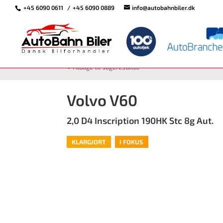
+45 6090 0611
+45 6090 0889
info@autobahnbiler.dk
<
Tilbage til søgeresultat
Volvo V60
2,0 D4 Inscription 190HK Stc 8g Aut.
KLARGJORT
I FOKUS