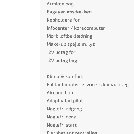
Armlæn bag
Bagagerumsdækken
Kopholdere for
Infocenter / kørecomputer
Mørk loftbeklædning
Make-up spejle m. lys
12V udtag for
12V udtag bag
Klima & komfort
Fuldautomatisk 2-zoners klimaanlæg
Aircondition
Adaptiv fartpilot
Nøglefri adgang
Nøglefri døre
Nøglefri start
Fjernbetjent centrallås