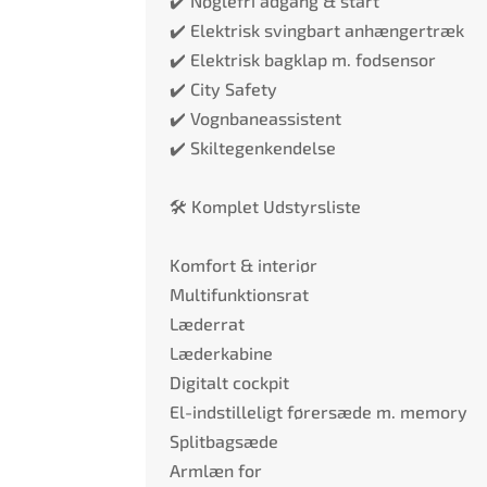
✔️ Nøglefri adgang & start
✔️ Elektrisk svingbart anhængertræk
✔️ Elektrisk bagklap m. fodsensor
✔️ City Safety
✔️ Vognbaneassistent
✔️ Skiltegenkendelse
🛠️ Komplet Udstyrsliste
Komfort & interiør
Multifunktionsrat
Læderrat
Læderkabine
Digitalt cockpit
El-indstilleligt førersæde m. memory
Splitbagsæde
Armlæn for