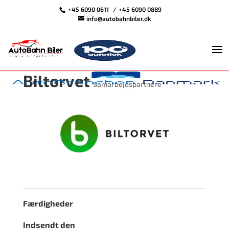
+45 6090 0611
+45 6090 0889
info@autobahnbiler.dk
Biltorvet
Samarbejdspartnere
Færdigheder
Indsendt den