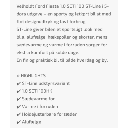
Velholdt Ford Fiesta 1.0 SCTi 100 ST-Line i 5-
dørs udgave – en sporty og letkørt bilist med
flot designudtryk og lavt forbrug.
ST-Line giver bilen et sportsligt look med
bl.a. alufælge, hækspoiler og skørter, mens
sædevarme og varme i forruden sørger for
ekstra komfort på kolde dage.
En fin og praktisk bil til både hverdag og by.
⭐ HIGHLIGHTS
✔️ ST-Line udstyrsvariant
✔️ 1.0 SCTi 100HK
✔️ Sædevarme for
✔️ Varme i forruden
✔️ Højdejusterbare forsæder
✔️ Alufælge