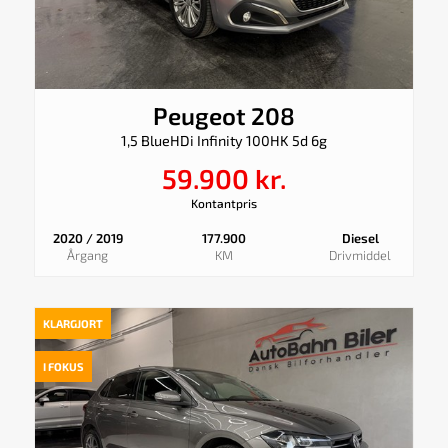
Peugeot 208
1,5 BlueHDi Infinity 100HK 5d 6g
59.900 kr.
Kontantpris
2020 / 2019
177.900
Diesel
Årgang
KM
Drivmiddel
KLARGJORT
I FOKUS