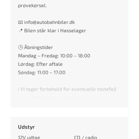
prøvekørsel.
📧 info@autobahnbiler.dk
📍 Bilen står klar i Hasselager
🕒 Åbningstider
Mandag – Fredag: 10:00 – 18:00
Lørdag: Efter aftale
Søndag: 11:00 – 17:00
ℹ️ Vi tager forbehold for eventuelle tastefejl
og opdateringer i annoncen.
Udstyr
12V udtag
CD / radio