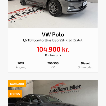
VW Polo
1,6 TDI Comfortline DSG 95HK 5d 7g Aut.
104.900 kr.
Kontantpris
2019
206.500
Diesel
Årgang
KM
Drivmiddel
KLARGJORT
I FOKUS