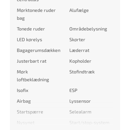
Mørktonede ruder
Alufælge
bag
Tonede ruder
Områdebelysning
LED kørelys
Skørter
Bagagerumsdækken
Læderrat
Justerbart rat
Kopholder
Mørk
Stofindtræk
loftbeklædning
Isofix
ESP
Airbag
Lyssensor
Startspærre
Selealarm
Nysynet
Start/stop-system