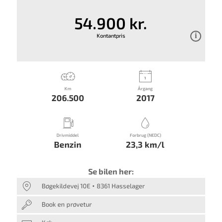
54.900 kr.
Kontantpris
Km
Årgang
206.500
2017
Drivmiddel
Forbrug (NEDC)
Benzin
23,3 km/l
Se bilen her:
Bøgekildevej 10E
8361 Hasselager
Book en prøvetur