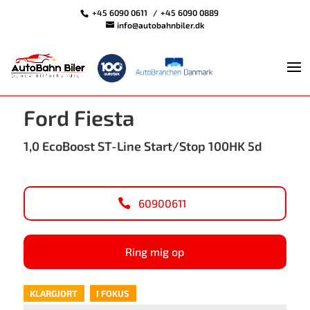
+45 6090 0611
+45 6090 0889
info@autobahnbiler.dk
<
Tilbage til søgeresultat
Ford Fiesta
1,0 EcoBoost ST-Line Start/Stop 100HK 5d
60900611
Ring mig op
KLARGJORT
I FOKUS