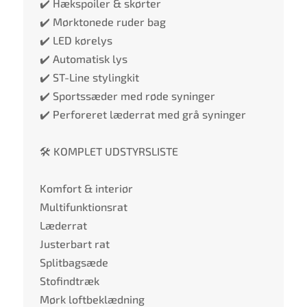
✔️ Hækspoiler & skørter
✔️ Mørktonede ruder bag
✔️ LED kørelys
✔️ Automatisk lys
✔️ ST-Line stylingkit
✔️ Sportssæder med røde syninger
✔️ Perforeret læderrat med grå syninger
🛠️ KOMPLET UDSTYRSLISTE
Komfort & interiør
Multifunktionsrat
Læderrat
Justerbart rat
Splitbagsæde
Stofindtræk
Mørk loftbeklædning