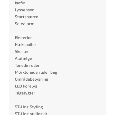
Isofix
Lyssensor
Startspærre
Selealarm
Eksteriør
Hækspoiler
Skørter
Alufælge
Tonede ruder
Mørktonede ruder bag
Områdebelysning
LED kørelys
Tågelygter
ST-Line Styling
ST-Line stylingkit