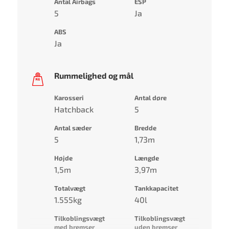
Antal Airbags
ESP
5
Ja
ABS
Ja
Rummelighed og mål
Karosseri
Antal døre
Hatchback
5
Antal sæder
Bredde
5
1,73m
Højde
Længde
1,5m
3,97m
Totalvægt
Tankkapacitet
1.555kg
40l
Tilkoblingsvægt
Tilkoblingsvægt
med bremser
uden bremser