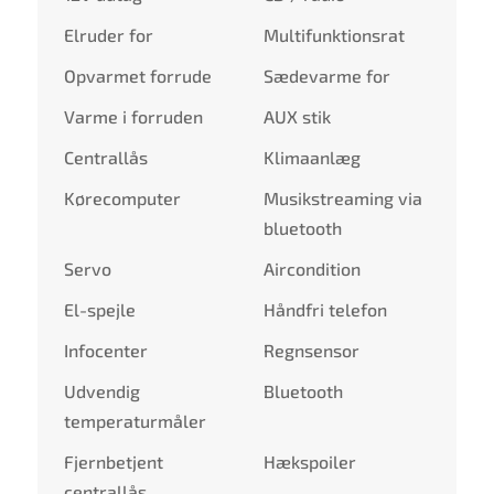
Elruder for
Multifunktionsrat
Opvarmet forrude
Sædevarme for
Varme i forruden
AUX stik
Centrallås
Klimaanlæg
Kørecomputer
Musikstreaming via
bluetooth
Servo
Aircondition
El-spejle
Håndfri telefon
Infocenter
Regnsensor
Udvendig
Bluetooth
temperaturmåler
Fjernbetjent
Hækspoiler
centrallås