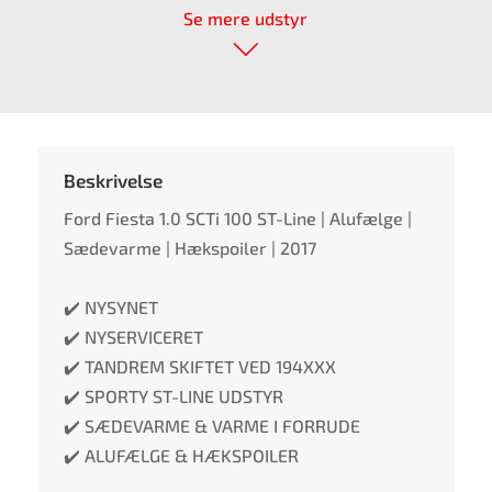
Se mere udstyr
Beskrivelse
Ford Fiesta 1.0 SCTi 100 ST-Line | Alufælge |
Sædevarme | Hækspoiler | 2017
✔️ NYSYNET
✔️ NYSERVICERET
✔️ TANDREM SKIFTET VED 194XXX
✔️ SPORTY ST-LINE UDSTYR
✔️ SÆDEVARME & VARME I FORRUDE
✔️ ALUFÆLGE & HÆKSPOILER