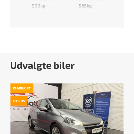
900kg
565kg
Udvalgte biler
KLARGJORT
I FOKUS